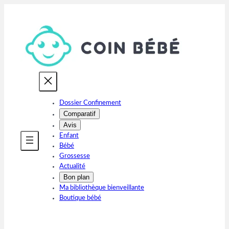
Aller
au
contenu
Dossier Confinement
Comparatif
Avis
Enfant
Bébé
Grossesse
Actualité
Bon plan
Ma bibliothèque bienveillante
Boutique bébé