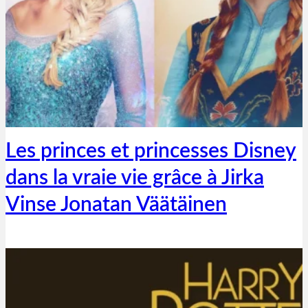
Thibaut Parent
11 juin 2020
Les princes et princesses Disney
dans la vraie vie grâce à Jirka
Vinse Jonatan Väätäinen