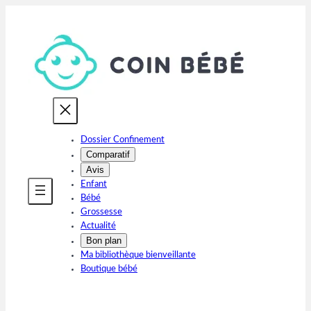
Aller
au
contenu
Dossier Confinement
Comparatif
Avis
Enfant
Bébé
Grossesse
Actualité
Bon plan
Ma bibliothèque bienveillante
Boutique bébé