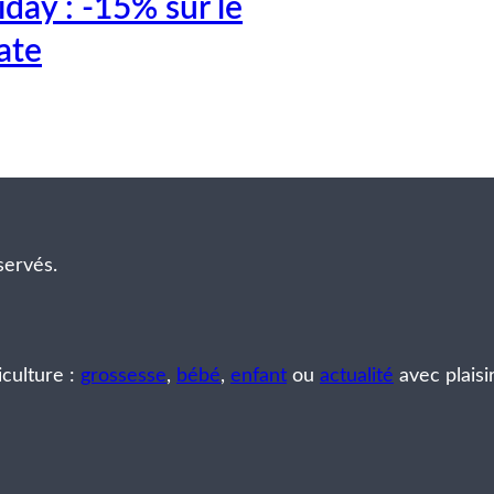
iday : -15% sur le
ate
servés.
iculture :
grossesse
,
bébé
,
enfant
ou
actualité
avec plaisi