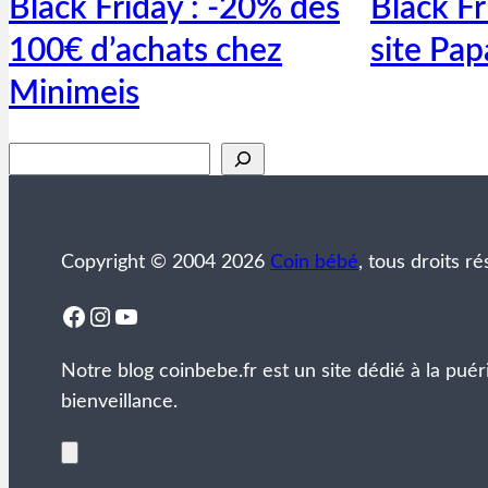
Black Friday : -20% dès
Black Fr
100€ d’achats chez
site Pap
Minimeis
Rechercher
Copyright © 2004 2026
Coin bébé
, tous droits ré
Facebook
Instagram
YouTube
Notre blog coinbebe.fr est un site dédié à la puér
bienveillance.