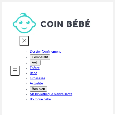
Aller
au
contenu
Dossier Confinement
Comparatif
Avis
Enfant
Bébé
Grossesse
Actualité
Bon plan
Ma bibliothèque bienveillante
Boutique bébé