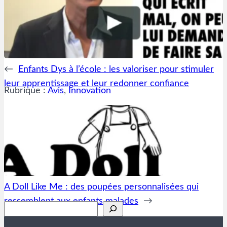
←
Enfants Dys à l’école : les valoriser pour stimuler
leur apprentissage et leur redonner confiance
Rubrique :
Avis
, 
Innovation
A Doll Like Me : des poupées personnalisées qui
ressemblent aux enfants malades
→
Rechercher