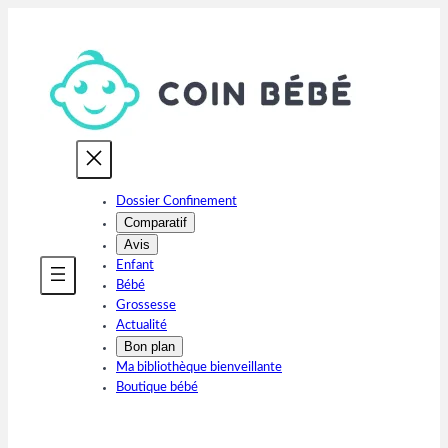
Aller
au
contenu
Dossier Confinement
Comparatif
Avis
Enfant
Bébé
Grossesse
Actualité
Bon plan
Ma bibliothèque bienveillante
Boutique bébé