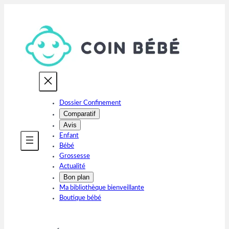
Aller
au
contenu
Dossier Confinement
Comparatif
Avis
Enfant
Bébé
Grossesse
Actualité
Bon plan
Ma bibliothèque bienveillante
Boutique bébé