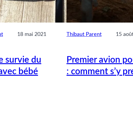
nt
18 mai 2021
Thibaut Parent
15 aoû
e survie du
Premier avion po
avec bébé
: comment s’y pr