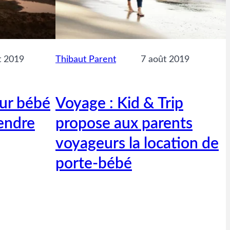
t 2019
Thibaut Parent
7 août 2019
ur bébé
Voyage : Kid & Trip
endre
propose aux parents
voyageurs la location de
porte-bébé