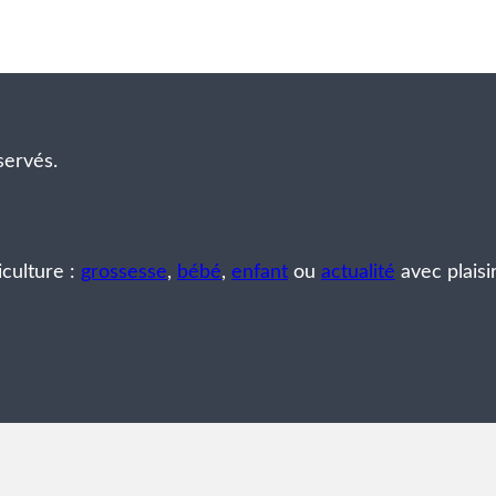
servés.
iculture :
grossesse
,
bébé
,
enfant
ou
actualité
avec plaisi