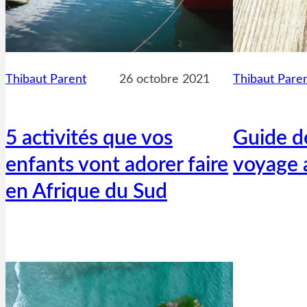
Thibaut Parent
26 octobre 2021
Thibaut Pare
5 activités que vos
Guide d
enfants vont adorer faire
voyage 
en Afrique du Sud