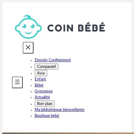
Aller
au
contenu
Dossier Confinement
Comparatif
Avis
Enfant
Bébé
Grossesse
Actualité
Bon plan
Ma bibliothèque bienveillante
Boutique bébé