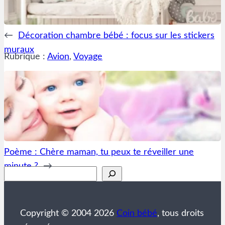
←
Décoration chambre bébé : focus sur les stickers
muraux
Rubrique :
Avion
, 
Voyage
Poème : Chère maman, tu peux te réveiller une
minute ?
→
Rechercher
Copyright © 2004 2026
Coin bébé
, tous droits