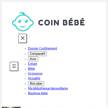
Aller
au
contenu
Dossier Confinement
Comparatif
Avis
Enfant
Bébé
Grossesse
Actualité
Bon plan
Ma bibliothèque bienveillante
Boutique bébé