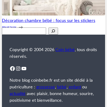
Décoration chambre bébé : focus sur les stickers
muraux
→
Rechercher
Copyright © 2004 2026
Coin bébé
, tous droits
réservés.
Facebook
Instagram
YouTube
Notre blog coinbebe.fr est un site dédié à la
puériculture :
grossesse
,
bébé
,
enfant
ou
actualité
avec plaisir, bonne humeur, sourire,
positivisme et bienveillance.