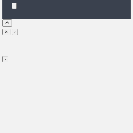
✕
‹
›