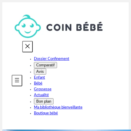
Aller
au
contenu
Dossier Confinement
Comparatif
Avis
Enfant
Bébé
Grossesse
Actualité
Bon plan
Ma bibliothèque bienveillante
Boutique bébé