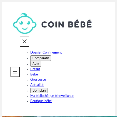
Aller
au
contenu
Dossier Confinement
Comparatif
Avis
Enfant
Bébé
Grossesse
Actualité
Bon plan
Ma bibliothèque bienveillante
Boutique bébé