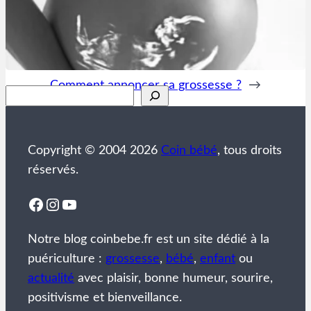
Comment annoncer sa grossesse ?
→
Rechercher
Copyright © 2004 2026
Coin bébé
, tous droits
réservés.
Facebook
Instagram
YouTube
Notre blog coinbebe.fr est un site dédié à la
puériculture :
grossesse
,
bébé
,
enfant
ou
actualité
avec plaisir, bonne humeur, sourire,
positivisme et bienveillance.