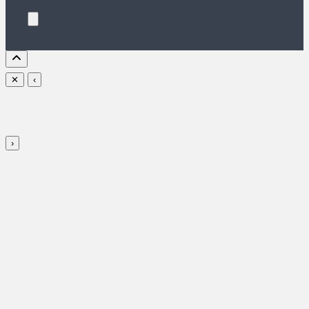
✕
‹
›