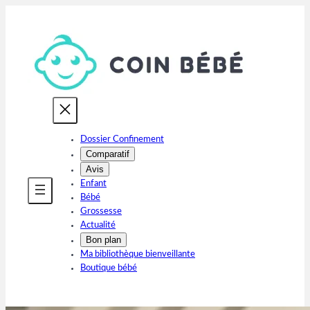
Aller
au
contenu
Dossier Confinement
Comparatif
Avis
Enfant
Bébé
Grossesse
Actualité
Bon plan
Ma bibliothèque bienveillante
Boutique bébé