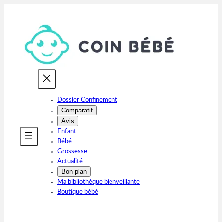
Aller
au
contenu
Dossier Confinement
Comparatif
Avis
Enfant
Bébé
Grossesse
Actualité
Bon plan
Ma bibliothèque bienveillante
Boutique bébé