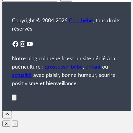
Copyright © 2004 2026
Coin bébé
, tous droits
réservés.
Facebook
Instagram
YouTube
Notre blog coinbebe.fr est un site dédié à la
puériculture :
grossesse
,
bébé
,
enfant
ou
actualité
avec plaisir, bonne humeur, sourire,
positivisme et bienveillance.
✕
‹