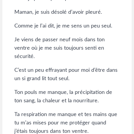
Maman, je suis désolé d’avoir pleuré.
Comme je l’ai dit, je me sens un peu seul.
Je viens de passer neuf mois dans ton
ventre où je me suis toujours senti en
sécurité.
C’est un peu effrayant pour moi d’être dans
un si grand lit tout seul.
Ton pouls me manque, la précipitation de
ton sang, la chaleur et la nourriture.
Ta respiration me manque et tes mains que
tu m’as mises pour me protéger quand
j’étais toujours dans ton ventre.