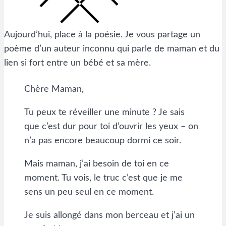
Aujourd’hui, place à la poésie. Je vous partage un
poème d’un auteur inconnu qui parle de maman et du
lien si fort entre un bébé et sa mère.
Chère Maman,
Tu peux te réveiller une minute ? Je sais
que c’est dur pour toi d’ouvrir les yeux – on
n’a pas encore beaucoup dormi ce soir.
Mais maman, j’ai besoin de toi en ce
moment. Tu vois, le truc c’est que je me
sens un peu seul en ce moment.
Je suis allongé dans mon berceau et j’ai un