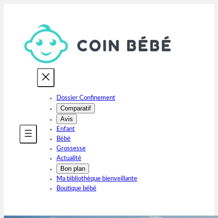
Aller
au
contenu
Dossier Confinement
Comparatif
Avis
Enfant
Bébé
Grossesse
Actualité
Bon plan
Ma bibliothèque bienveillante
Boutique bébé