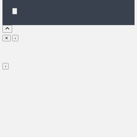
✕
‹
›