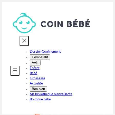
Aller
au
contenu
Dossier Confinement
Comparatif
Avis
Enfant
Bébé
Grossesse
Actualité
Bon plan
Ma bibliothèque bienveillante
Boutique bébé