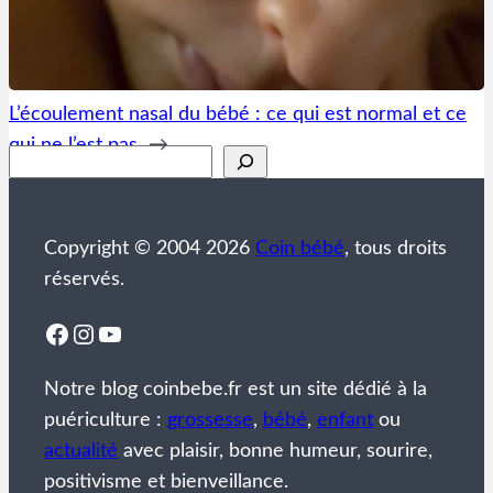
L’écoulement nasal du bébé : ce qui est normal et ce
qui ne l’est pas
→
Rechercher
Copyright © 2004 2026
Coin bébé
, tous droits
réservés.
Facebook
Instagram
YouTube
Notre blog coinbebe.fr est un site dédié à la
puériculture :
grossesse
,
bébé
,
enfant
ou
actualité
avec plaisir, bonne humeur, sourire,
positivisme et bienveillance.