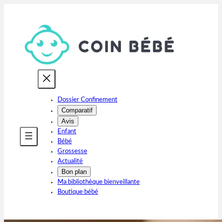
Aller
au
contenu
Dossier Confinement
Comparatif
Avis
Enfant
Bébé
Grossesse
Actualité
Bon plan
Ma bibliothèque bienveillante
Boutique bébé