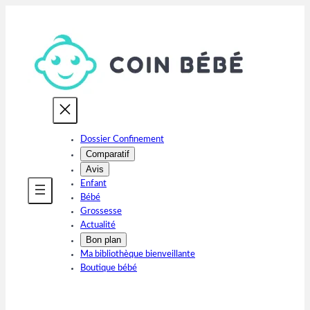
Aller
au
contenu
Dossier Confinement
Comparatif
Avis
Enfant
Bébé
Grossesse
Actualité
Bon plan
Ma bibliothèque bienveillante
Boutique bébé