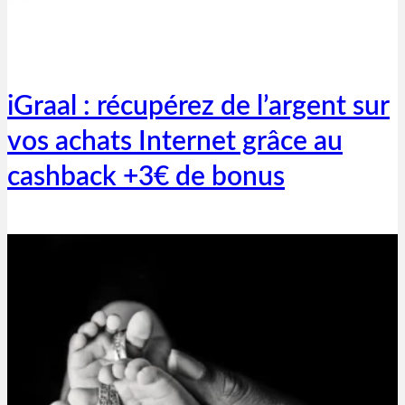
Thibaut Parent
28 mai 2020
iGraal : récupérez de l’argent sur
vos achats Internet grâce au
cashback +3€ de bonus