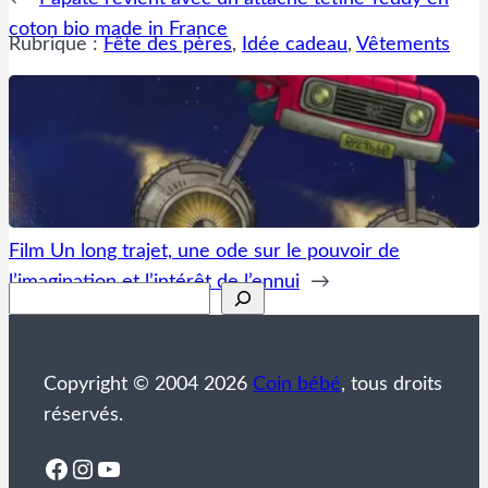
coton bio made in France
Rubrique :
Fête des pères
, 
Idée cadeau
, 
Vêtements
Film Un long trajet, une ode sur le pouvoir de
l’imagination et l’intérêt de l’ennui
→
Rechercher
Copyright © 2004 2026
Coin bébé
, tous droits
réservés.
Facebook
Instagram
YouTube