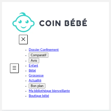
Aller
au
contenu
Dossier Confinement
Comparatif
Avis
Enfant
Bébé
Grossesse
Actualité
Bon plan
Ma bibliothèque bienveillante
Boutique bébé