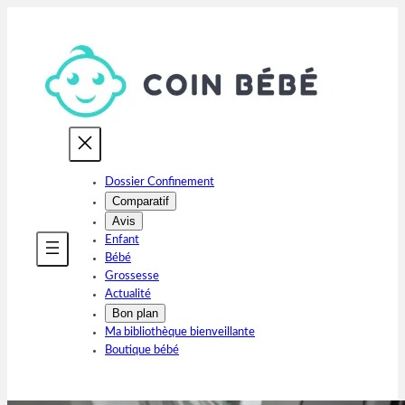
Aller
au
contenu
Dossier Confinement
Comparatif
Avis
Enfant
Bébé
Grossesse
Actualité
Bon plan
Ma bibliothèque bienveillante
Boutique bébé