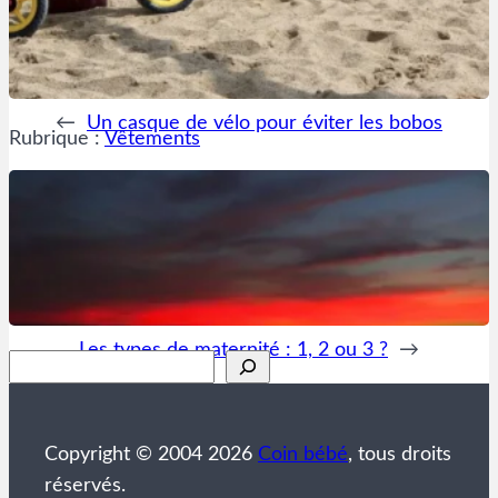
←
Un casque de vélo pour éviter les bobos
Rubrique :
Vêtements
Les types de maternité : 1, 2 ou 3 ?
→
Rechercher
Copyright © 2004 2026
Coin bébé
, tous droits
réservés.