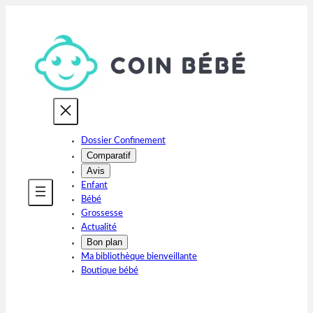
Aller
au
contenu
Dossier Confinement
Comparatif
Avis
Enfant
Bébé
Grossesse
Actualité
Bon plan
Ma bibliothèque bienveillante
Boutique bébé