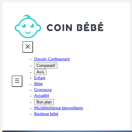
Aller
au
contenu
Dossier Confinement
Comparatif
Avis
Enfant
Bébé
Grossesse
Actualité
Bon plan
Ma bibliothèque bienveillante
Boutique bébé