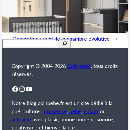
Décoration : quid de la chambre évolutive
→
Rechercher
Copyright © 2004 2026
Coin bébé
, tous droits
réservés.
Facebook
Instagram
YouTube
Notre blog coinbebe.fr est un site dédié à la
puériculture :
grossesse
,
bébé
,
enfant
ou
actualité
avec plaisir, bonne humeur, sourire,
positivisme et bienveillance.