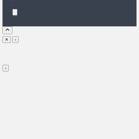
✕
‹
›