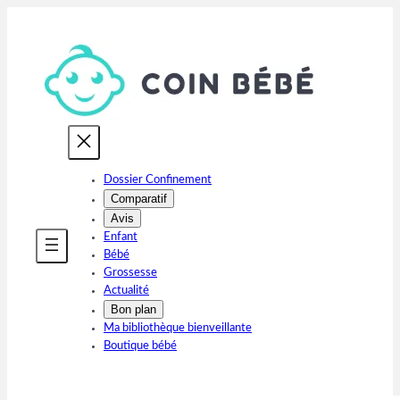
Aller
au
contenu
Dossier Confinement
Comparatif
Avis
Enfant
Bébé
Grossesse
Actualité
Bon plan
Ma bibliothèque bienveillante
Boutique bébé