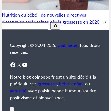
Nutrition du bébé : de nouvelles directives
diététiques américaines dès la grossesse en 2020
→
Rechercher
Copyright © 2004 2026
Coin bébé
, tous droits
réservés.
Facebook
Instagram
YouTube
Notre blog coinbebe.fr est un site dédié à la
puériculture :
grossesse
,
bébé
,
enfant
ou
actualité
avec plaisir, bonne humeur, sourire,
positivisme et bienveillance.