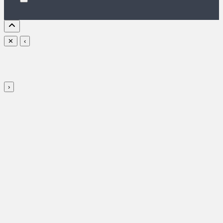
✕
‹
›