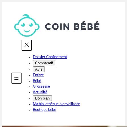
Aller
au
contenu
Dossier Confinement
Comparatif
Avis
Enfant
Bébé
Grossesse
Actualité
Bon plan
Ma bibliothèque bienveillante
Boutique bébé