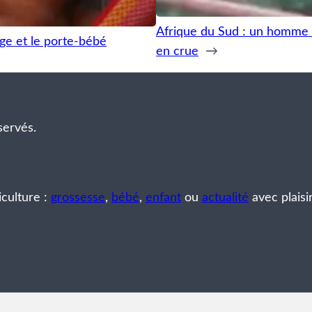
Afrique du Sud : un homme s
age et le porte-bébé
en crue
→
servés.
iculture :
grossesse
,
bébé
,
enfant
ou
actualité
avec plaisi