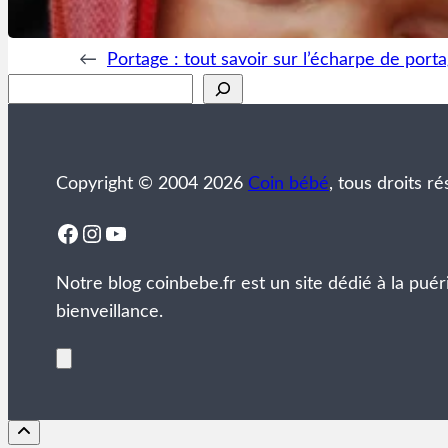
←
Portage : tout savoir sur l’écharpe de port
Rechercher
Copyright © 2004 2026
Coin bébé
, tous droits ré
Facebook
Instagram
YouTube
Notre blog coinbebe.fr est un site dédié à la puér
bienveillance.