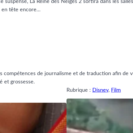
 ce suspense, La Reine des Neiges 2 sortira dans les sal
s en tête encore…
es compétences de journalisme et de traduction afin de v
é et grossesse.
Rubrique :
Disney
, 
Film