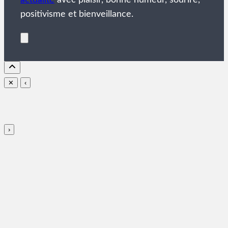
actualité
avec plaisir, bonne humeur, sourire,
positivisme et bienveillance.
✕
‹
›