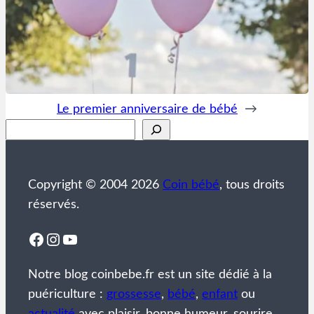
Le premier anniversaire de bébé
→
Rechercher
Copyright © 2004 2026
Coin bébé
, tous droits
réservés.
Facebook
Instagram
YouTube
Notre blog coinbebe.fr est un site dédié à la
puériculture :
grossesse
,
bébé
,
enfant
ou