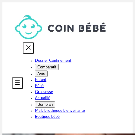
Aller
au
contenu
Dossier Confinement
Comparatif
Avis
Enfant
Bébé
Grossesse
Actualité
Bon plan
Ma bibliothèque bienveillante
Boutique bébé