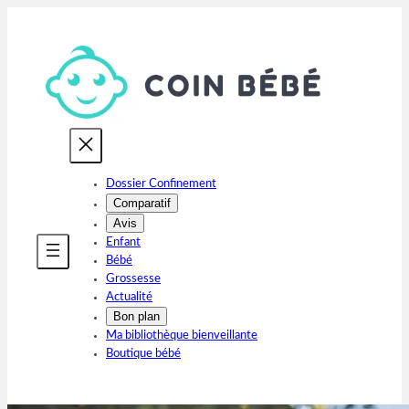
Aller
au
contenu
Dossier Confinement
Comparatif
Avis
Enfant
Bébé
Grossesse
Actualité
Bon plan
Ma bibliothèque bienveillante
Boutique bébé