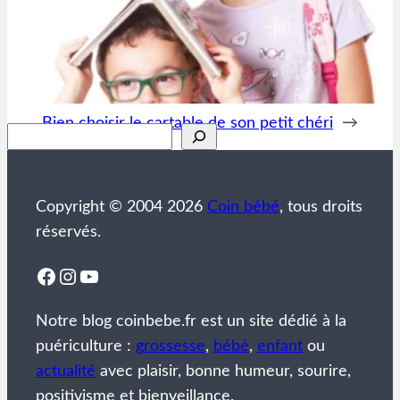
Bien choisir le cartable de son petit chéri
→
Rechercher
Copyright © 2004 2026
Coin bébé
, tous droits
réservés.
Facebook
Instagram
YouTube
Notre blog coinbebe.fr est un site dédié à la
puériculture :
grossesse
,
bébé
,
enfant
ou
actualité
avec plaisir, bonne humeur, sourire,
positivisme et bienveillance.