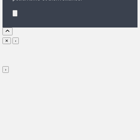
✕
‹
›