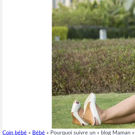
Coin bébé
»
Bébé
»
Pourquoi suivre un « blog Maman » 