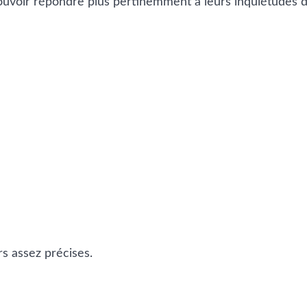
ouvoir répondre plus pertinemment à leurs inquiétudes
s assez précises.