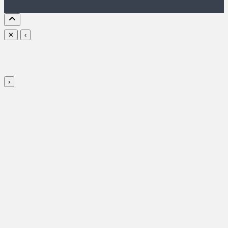
✕
‹
›