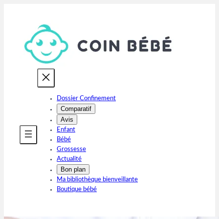
Aller
au
contenu
Dossier Confinement
Comparatif
Avis
Enfant
Bébé
Grossesse
Actualité
Bon plan
Ma bibliothèque bienveillante
Boutique bébé