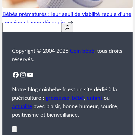
Bébés prématurés : leur seuil de viabilité recule d’une
semaine chaque décennie
→
Rechercher
Copyright © 2004 2026
Coin bébé
, tous droits
réservés.
Facebook
Instagram
YouTube
Notre blog coinbebe.fr est un site dédié à la
puériculture :
grossesse
,
bébé
,
enfant
ou
actualité
avec plaisir, bonne humeur, sourire,
positivisme et bienveillance.