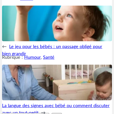
←
Le jeu pour les bébés : un passage obligé pour
bien grandir
Rubrique :
Humour
, 
Santé
La langue des signes avec bébé ou comment discuter
avec un tout-petit
→