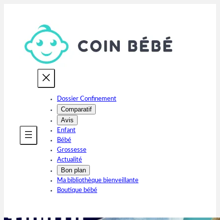
Aller
au
contenu
Dossier Confinement
Comparatif
Avis
Enfant
Bébé
Grossesse
Actualité
Bon plan
Ma bibliothèque bienveillante
Boutique bébé