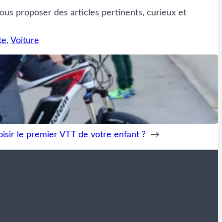
ous proposer des articles pertinents, curieux et
te
, 
Voiture
sir le premier VTT de votre enfant ?
→