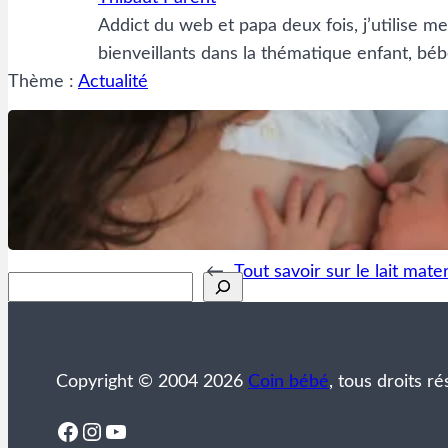
Addict du web et papa deux fois, j’utilise m
bienveillants dans la thématique enfant, béb
Thème :
Actualité
←
Tout savoir sur le lait mate
Rechercher
Copyright © 2004 2026
Coin bébé
, tous droits ré
Facebook
Instagram
YouTube