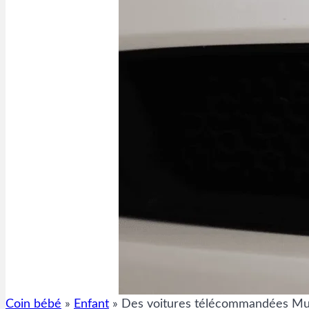
Coin bébé
»
Enfant
»
Des voitures télécommandées Must