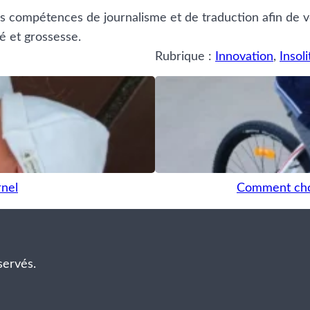
es compétences de journalisme et de traduction afin de v
é et grossesse.
Rubrique :
Innovation
, 
Insoli
rnel
Comment choi
servés.