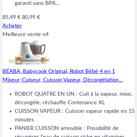
garanti sans BPA…
85,49 €
80,99 €
Acheter
Meilleure vente n4
BÉABA, Babycook Original, Robot Bébé 4 en 1
Mixeur-Cuiseur, Cuisson Vapeur, Décongélation…
ROBOT QUATRE EN UN : Cuit à la vapeur, mixe,
décongèle, réchauffe Contenance XL
CUISSON VAPEUR : Cuisson vapeur rapide en 15
minutes
PANIER CUISSON amovible : Possibilité de