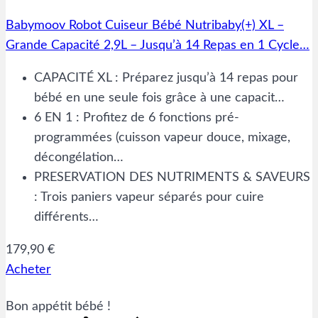
Babymoov Robot Cuiseur Bébé Nutribaby(+) XL –
Grande Capacité 2,9L – Jusqu’à 14 Repas en 1 Cycle…
CAPACITÉ XL : Préparez jusqu’à 14 repas pour
bébé en une seule fois grâce à une capacit…
6 EN 1 : Profitez de 6 fonctions pré-
programmées (cuisson vapeur douce, mixage,
décongélation…
PRESERVATION DES NUTRIMENTS & SAVEURS
: Trois paniers vapeur séparés pour cuire
différents…
179,90 €
Acheter
Bon appétit bébé !