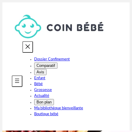
Aller
au
contenu
Dossier Confinement
Comparatif
Avis
Enfant
Bébé
Grossesse
Actualité
Bon plan
Ma bibliothèque bienveillante
Boutique bébé