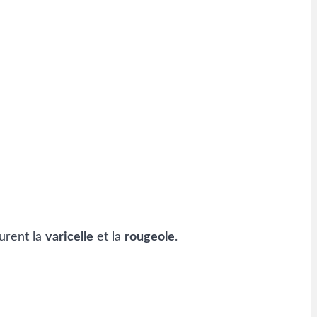
gurent la
varicelle
et la
rougeole
.