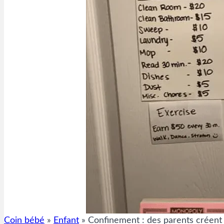
Coin bébé
»
Enfant
»
Confinement : des parents créent 