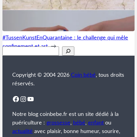
#TussenKunstEnQuarantaine : le challenge qui mêle
confinement et art
→
Rechercher
Copyright © 2004 2026
Coin bébé
, tous droits
réservés.
Facebook
Instagram
YouTube
Notre blog coinbebe.fr est un site dédié à la
puériculture :
grossesse
,
bébé
,
enfant
ou
actualité
avec plaisir, bonne humeur, sourire,