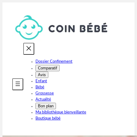
Aller
au
contenu
Dossier Confinement
Comparatif
Avis
Enfant
Bébé
Grossesse
Actualité
Bon plan
Ma bibliothèque bienveillante
Boutique bébé