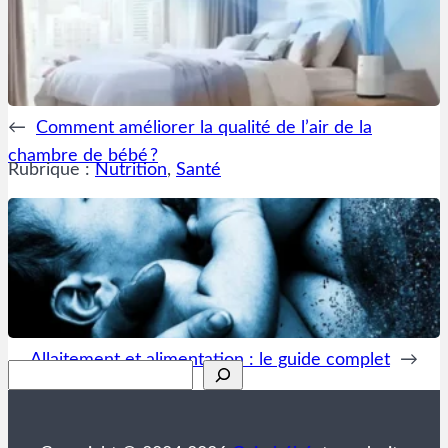
←
Comment améliorer la qualité de l’air de la
chambre de bébé ?
Rubrique :
Nutrition
, 
Santé
Allaitement et alimentation : le guide complet
→
Rechercher