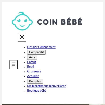
Aller
au
contenu
Dossier Confinement
Comparatif
Avis
Enfant
Bébé
Grossesse
Actualité
Bon plan
Ma bibliothèque bienveillante
Boutique bébé