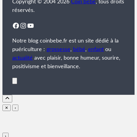
Copyright © 2004 2026
Coin bébé
, tous droits
réservés.
Facebook
Instagram
YouTube
Notre blog coinbebe.fr est un site dédié à la
puériculture :
grossesse
,
bébé
,
enfant
ou
actualité
avec plaisir, bonne humeur, sourire,
positivisme et bienveillance.
✕
‹
›