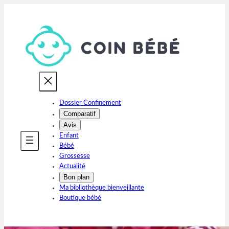
Aller
au
contenu
Dossier Confinement
Comparatif
Avis
Enfant
Bébé
Grossesse
Actualité
Bon plan
Ma bibliothèque bienveillante
Boutique bébé