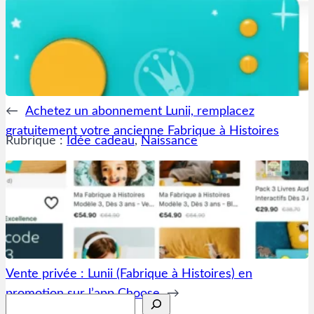
←
Achetez un abonnement Lunii, remplacez
gratuitement votre ancienne Fabrique à Histoires
Rubrique :
Idée cadeau
, 
Naissance
Vente privée : Lunii (Fabrique à Histoires) en
promotion sur l’app Choose
→
Rechercher