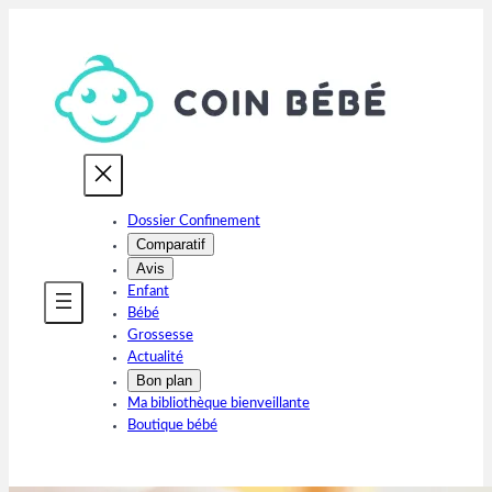
Aller
au
contenu
Dossier Confinement
Comparatif
Avis
Enfant
Bébé
Grossesse
Actualité
Bon plan
Ma bibliothèque bienveillante
Boutique bébé