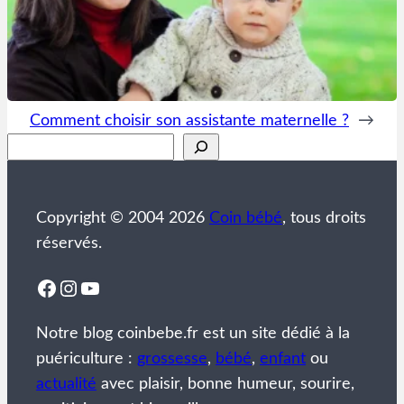
Comment choisir son assistante maternelle ?
→
Rechercher
Copyright © 2004 2026
Coin bébé
, tous droits
réservés.
Facebook
Instagram
YouTube
Notre blog coinbebe.fr est un site dédié à la
puériculture :
grossesse
,
bébé
,
enfant
ou
actualité
avec plaisir, bonne humeur, sourire,