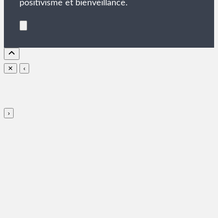
positivisme et bienveillance.
✕
‹
›