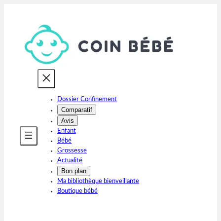
Aller
au
contenu
Dossier Confinement
Comparatif
Avis
Enfant
Bébé
Grossesse
Actualité
Bon plan
Ma bibliothèque bienveillante
Boutique bébé