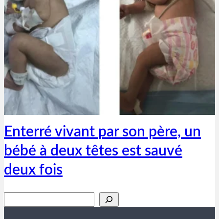
Thibaut Parent
13 mars 2019
Enterré vivant par son père, un
bébé à deux têtes est sauvé
deux fois
Rechercher