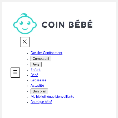
Aller
au
contenu
Dossier Confinement
Comparatif
Avis
Enfant
Bébé
Grossesse
Actualité
Bon plan
Ma bibliothèque bienveillante
Boutique bébé