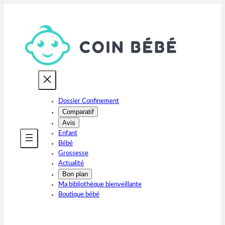
Aller
au
contenu
Dossier Confinement
Comparatif
Avis
Enfant
Bébé
Grossesse
Actualité
Bon plan
Ma bibliothèque bienveillante
Boutique bébé