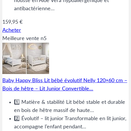
housse en Aloe Vera hypoallergénique et
antibactérienne…
159,95 €
Acheter
Meilleure vente n5
Baby Happy Bliss Lit bébé évolutif Nelly 120×60 cm –
Bois de hêtre – Lit Junior Convertible…
1️⃣ Matière & stabilité Lit bébé stable et durable
en bois de hêtre massif de haute…
2️⃣ Évolutif – lit junior Transformable en lit junior,
accompagne l’enfant pendant…