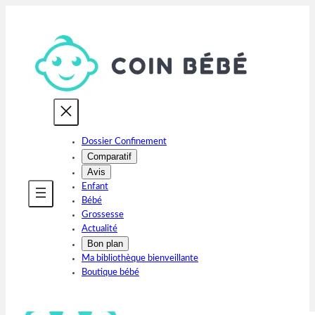
Aller
au
contenu
Dossier Confinement
Comparatif
Avis
Enfant
Bébé
Grossesse
Actualité
Bon plan
Ma bibliothèque bienveillante
Boutique bébé