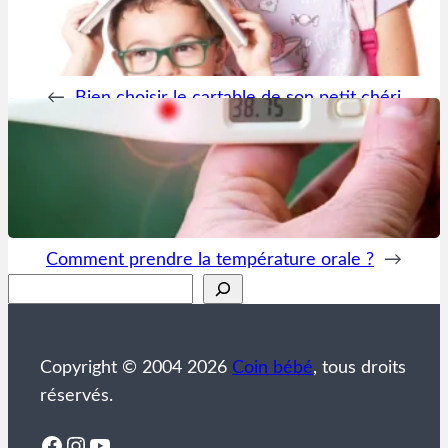
←
Bien choisir le cartable de son petit chéri
Comment prendre la température orale ?
→
Rechercher
Copyright © 2004 2026
Coin bébé
, tous droits
réservés.
Facebook
Instagram
YouTube