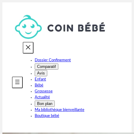
Aller
au
contenu
Dossier Confinement
Comparatif
Avis
Enfant
Bébé
Grossesse
Actualité
Bon plan
Ma bibliothèque bienveillante
Boutique bébé