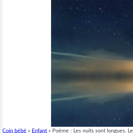
Coin bébé
»
Enfant
»
Poème : Les nuits sont longues. L