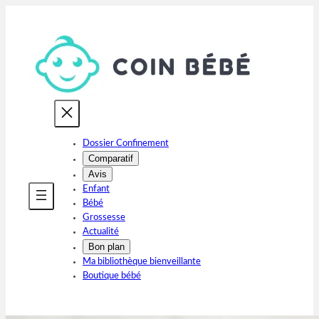
Aller
au
contenu
Dossier Confinement
Comparatif
Avis
Enfant
Bébé
Grossesse
Actualité
Bon plan
Ma bibliothèque bienveillante
Boutique bébé