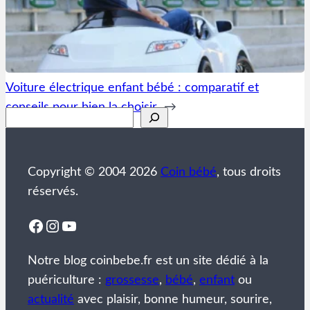
Voiture électrique enfant bébé : comparatif et
conseils pour bien la choisir
→
Rechercher
Copyright © 2004 2026
Coin bébé
, tous droits
réservés.
Facebook
Instagram
YouTube
Notre blog coinbebe.fr est un site dédié à la
puériculture :
grossesse
,
bébé
,
enfant
ou
actualité
avec plaisir, bonne humeur, sourire,