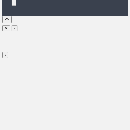
✕
‹
›