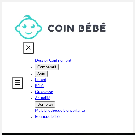
Aller
au
contenu
Dossier Confinement
Comparatif
Avis
Enfant
Bébé
Grossesse
Actualité
Bon plan
Ma bibliothèque bienveillante
Boutique bébé