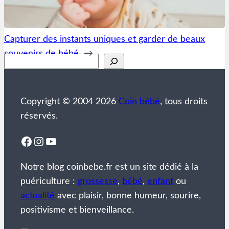
Capturer des instants uniques et garder de beaux
souvenirs de bébé
→
Rechercher
Copyright © 2004 2026
Coin bébé
, tous droits
réservés.
Facebook
Instagram
YouTube
Notre blog coinbebe.fr est un site dédié à la
puériculture :
grossesse
,
bébé
,
enfant
ou
actualité
avec plaisir, bonne humeur, sourire,
positivisme et bienveillance.