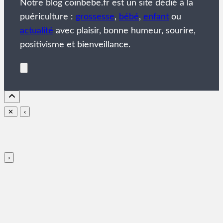
Notre blog coinbebe.fr est un site dédié à la
puériculture :
grossesse
,
bébé
,
enfant
ou
actualité
avec plaisir, bonne humeur, sourire,
positivisme et bienveillance.
✕
‹
›