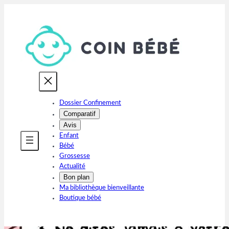
Aller
au
contenu
Dossier Confinement
Comparatif
Avis
Enfant
Bébé
Grossesse
Actualité
Bon plan
Ma bibliothèque bienveillante
Boutique bébé