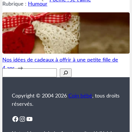
←
Poème : Je t’aime
Rubrique :
Humour
Nos idées de cadeaux à offrir à une petite fille de
4 ans
→
Rechercher
Copyright © 2004 2026
Coin bébé
, tous droits
réservés.
Facebook
Instagram
YouTube