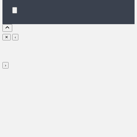
✕
‹
›