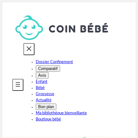
Aller
au
contenu
Dossier Confinement
Comparatif
Avis
Enfant
Bébé
Grossesse
Actualité
Bon plan
Ma bibliothèque bienveillante
Boutique bébé