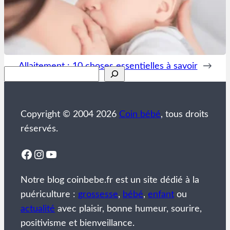
Allaitement : 10 choses essentielles à savoir
→
Rechercher
Copyright © 2004 2026
Coin bébé
, tous droits
réservés.
Facebook
Instagram
YouTube
Notre blog coinbebe.fr est un site dédié à la
puériculture :
grossesse
,
bébé
,
enfant
ou
actualité
avec plaisir, bonne humeur, sourire,
positivisme et bienveillance.