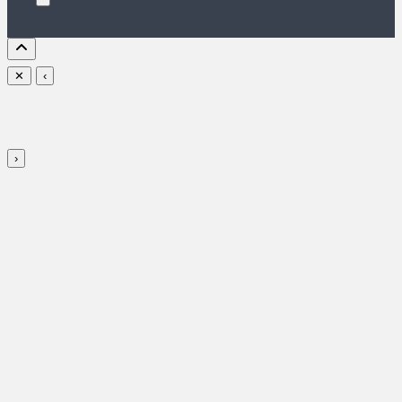
✕
‹
›