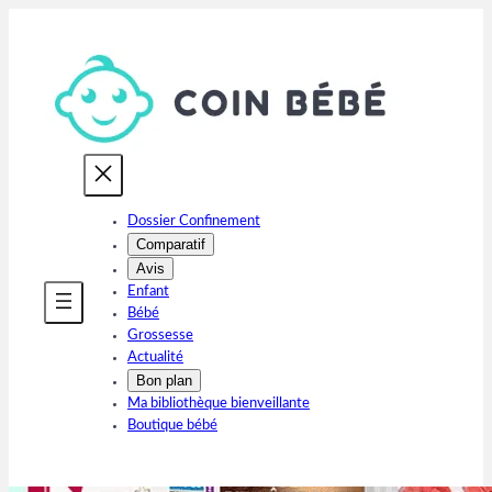
Aller
au
contenu
Dossier Confinement
Comparatif
Avis
Enfant
Bébé
Grossesse
Actualité
Bon plan
Ma bibliothèque bienveillante
Boutique bébé