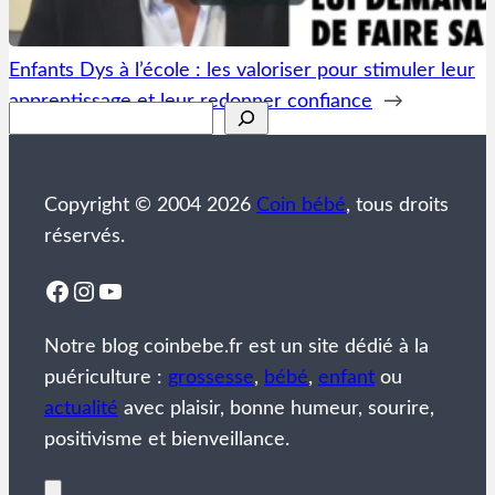
Enfants Dys à l’école : les valoriser pour stimuler leur
apprentissage et leur redonner confiance
→
Rechercher
Copyright © 2004 2026
Coin bébé
, tous droits
réservés.
Facebook
Instagram
YouTube
Notre blog coinbebe.fr est un site dédié à la
puériculture :
grossesse
,
bébé
,
enfant
ou
actualité
avec plaisir, bonne humeur, sourire,
positivisme et bienveillance.